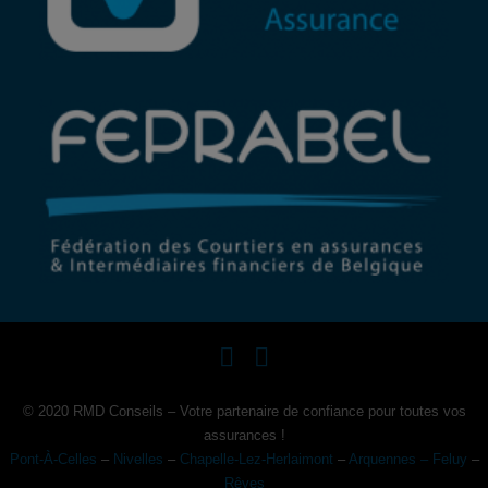
© 2020 RMD Conseils – Votre partenaire de confiance pour toutes vos
assurances !
Pont-À-Celles
–
Nivelles
–
Chapelle-Lez-Herlaimont
–
Arquennes – Feluy
–
Rêves