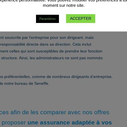
moment sur notre site.
on ou d’un oubli de la part du dirigeant d’entreprise ou de l’un
ctement en charge l’indemnisation, cette assurance évite à la
ACCEPTER
ponctionner dans son patrimoine privé pour réparer le
Paramètres
nt souscrite par l’entreprise pour son dirigeant, mais
sponsabilité directe dans sa direction. Cela inclut
nt celles qui sont susceptibles de prendre leur fonction
a structure. Ainsi, les administrateurs ne sont pas nommés
ns préférentielles, comme de nombreux dirigeants d’entreprise,
 de notre bureau de Seneffe.
ces afin de les comparer avec nos offres
s proposer
une assurance adaptée à vos