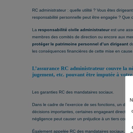
RC administrateur : quelle utilité ? Vous êtes dirigean
responsabilité personnelle peut être engagée ? Que ce
La
responsabilité civile administrateur
est une assu
membres des comités de direction ou encore aux memb
protéger le patrimoine personnel d’un dirigeant
do
les conséquences financières de cette mise en cause
L’assurance RC administrateur couvre la nég
jugement, etc. pouvant être imputée à votre 
Les garanties RC des mandataires sociaux.
N
Dans le cadre de l’exercice de ses fonctions, un diri
décisions importantes, certaines engageant directeme
négligence peut causer un préjudice à un tiers comme
Également appelée RC des mandataires sociaux, la
R
e