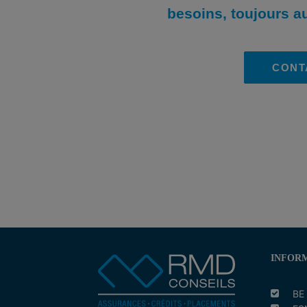
besoins, toujours au
CONT
INFORM
BE