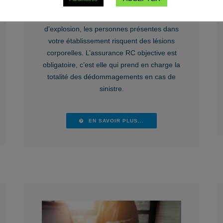
Votre commerce accueille du public en
accès libre ? En cas d’incendie ou
d’explosion, les personnes présentes dans
votre établissement risquent des lésions
corporelles. L’assurance RC objective est
obligatoire, c’est elle qui prend en charge la
totalité des dédommagements en cas de
sinistre.
EN SAVOIR PLUS...