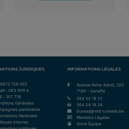
MATIONS JURIDIQUES
INFORMATIONS LÉGALES
 0872 758 092
Avenue Reine Astrid, 293
MA : 063 909 A
7180 – Seneffe
E : 207 718
064 54 18 12
ditions Générales
064 54 18 24
mpagnies partenaires
bureau@rmd-conseils.be
ormations Générales
Mentions Légales
itiques internes
Notre Équipe
ormations juridiques