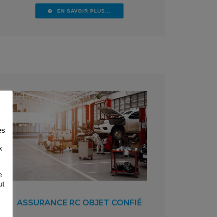
EN SAVOIR PLUS...
es
x
e
ut
ASSURANCE RC OBJET CONFIÉ