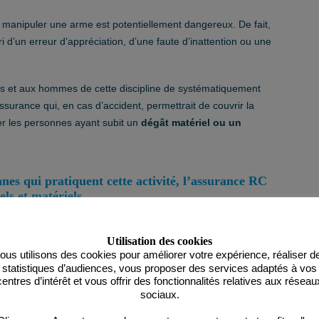
, manipuler une arme est potentiellement dangereux. De fait,
i d’un erreur d’appréciation, d’une faute d’inattention ou une
es et aux hommes de cette discipline de systématiquement
ssurance qui, en cas d’accident, permettrait de couvrir la
er les personnes ayant subit un
dégât matériel ou un
nes qui pratiquent cette activité, l’assurance RC
ls et matériels.
?
Utilisation des cookies
ous utilisons des cookies pour améliorer votre expérience, réaliser d
statistiques d’audiences, vous proposer des services adaptés à vos
asse
, bien heureusement le plus souvent n’ayant pas de
centres d’intérêt et vous offrir des fonctionnalités relatives aux réseau
aguerri qui manque sa cible et abat par erreur du bétail dans
sociaux.
mpair mais dont les plombs finissent tout de même dans une