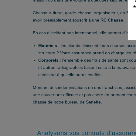
maison ou dans une voiture à quelques kilomètres de 
e
Chasseur-tireur, garde-chasse, organisateur, en Belg
avoir préalablement souscrit à une
RC Chasse
.
En cas d’incident non intentionnel, elle permet d’ind
Matériels
: les plombs finissent leurs courses ac
structure ? Votre assurance prend en charge les ré
Corporels
: l’ensemble des frais de santé sont co
et autres radiographies faisant suite à la mauvais
chasseur à qui elle aurait confiée.
Montant des indemnisations ou des franchises, assista
une couverture efficace et pas chère en prenant contac
chasse de notre bureau de Seneffe.
Analysons vos contrats d’assuran