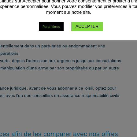
là.
Cliquez sur Accepter pour donner votre consentement et profiter d'un
xpérience personnalisée. Vous pouvez modifier vos préférences à to
moment sur notre site.
ique, toute personne impliquée dans une partie de chasse doit
ACCEPTER
Paramètres
emniser les dommages :
cidentellement dans un pare-brise ou endommagent une
parations.
uverts, depuis l’admission aux urgences jusqu’aux consultations
e manipulation d’une arme par son propriétaire ou par un autre
nce juridique, avant de vous adonner à ce loisir, optez pour
t avec l’un des conseillers en assurance responsabilité civile
ces afin de les comparer avec nos offres