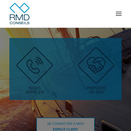
Accueil
Votre famille
Votre entreprise
Épargne
Crédit
NOUS
PRENDRE
APPELER
UN RDV
Contact
ESPACE CLIENT
SE CONNECTER À MON
ESPACE CLIENT