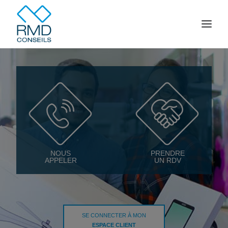
Accueil
Votre famille
Votre entreprise
Épargne
Crédit
NOUS
PRENDRE
APPELER
UN RDV
Contact
ESPACE CLIENT
SE CONNECTER À MON
ESPACE CLIENT