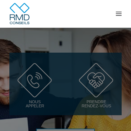
Accueil
Votre famille
Votre entreprise
Épargne
Crédit
Contact
NOUS
PRENDRE
APPELER
RENDEZ-VOUS
ESPACE CLIENT