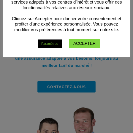
services adaptés à vos centres d’intérêt et vous offrir des
fonctionnalités relatives aux réseaux sociaux.
Autorité de surveillance : SPF Economie, boulevard du Roi
Albert II, 16, 1000 Bruxelles
Cliquez sur Accepter pour donner votre consentement et
profiter d'une expérience personnalisée. Vous pouvez
modifier vos préférences à tout moment sur notre site.
ACCEPTER
Analysons vos contrats d’assurances afin de les comparer
Paramètres
avec nos offres actuelles. Notre force sera de vous proposer
une assurance adaptée à vos besoins, toujours au
meilleur tarif du marché
!
CONTACTEZ-NOUS