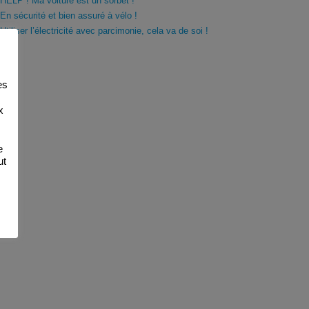
HELP ! Ma voiture est un sorbet !
En sécurité et bien assuré à vélo !
Utiliser l’électricité avec parcimonie, cela va de soi !
es
x
e
ut