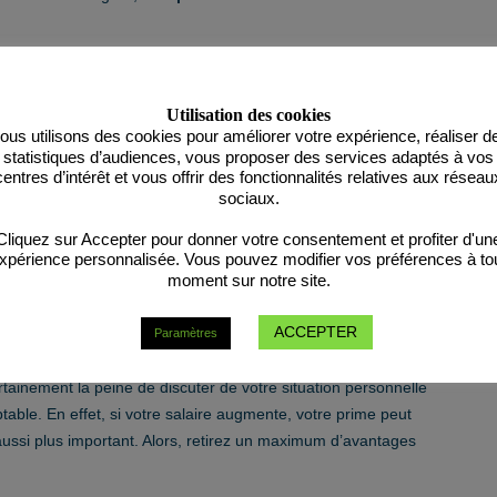
Utilisation des cookies
ertaine expertise, confiez-le à notre bureau RMD-Conseils.
ous utilisons des cookies pour améliorer votre expérience, réaliser d
ension complémentaire ne peuvent dépasser ensemble 80 % de
statistiques d’audiences, vous proposer des services adaptés à vos
centres d’intérêt et vous offrir des fonctionnalités relatives aux réseau
 versements de votre EIP ne sont plus fiscalement déductibles,
sociaux.
n complément beaucoup moins intéressante. Parlez-en avec
Cliquez sur Accepter pour donner votre consentement et profiter d'un
xpérience personnalisée. Vous pouvez modifier vos préférences à to
moment sur notre site.
our optimiser fiscalement votre contrat d’EIP
e fiscal pour l’année de revenus 2020!
ACCEPTER
Paramètres
de facteurs, comme le revenu annuel brut de l’année
rtainement la peine de discuter de votre situation personnelle
ptable. En effet, si votre salaire augmente, votre prime peut
aussi plus important. Alors, retirez un maximum d’avantages