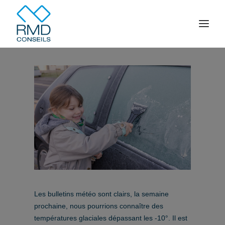
Accueil
Votre famille
Votre entreprise
Épargne
Crédit
Contact
ESPACE CLIENT
Les bulletins météo sont clairs, la semaine
prochaine, nous pourrions connaître des
températures glaciales dépassant les -10°. Il est