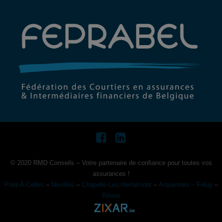
© 2020 RMD Conseils – Votre partenaire de confiance pour toutes vos
assurances !
Pont-À-Celles
–
Nivelles
–
Chapelle-Lez-Herlaimont
–
Arquennes – Feluy
–
Rêves